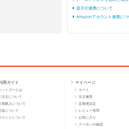
楽天ID連携について
Amazonアカウント連携に
利用ガイド
マイページ
ペットゴーとは
カート
ご注文について
注文履歴
定期購入について
定期便設定
配送について
レビュー管理
ポイントについて
お気に入り
クーポンの確認